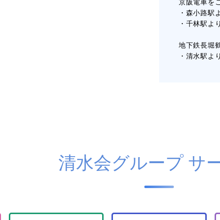
京阪電車を
・森小路駅
・千林駅よ
地下鉄長堀
・清水駅よ
清水会グループ サ