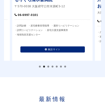
おひさま園
大阪市旭区清水2-1-21
06-6952-0101
ョン
・介護老人保健施設
・短期入所サービス
・通所リハビリテーション
・居宅介護支援事業所
・訪問リハビリ
・訪問介護
施設サイト
最新情報