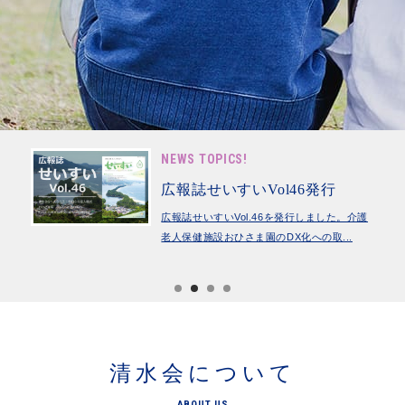
NEWS TOPICS!
行
オンライン申込受付中！
した。介護
これまで各事業所に郵送やお持ち込みしてい
取...
ただいていたサービスの申込書類を、...
清水会について
ABOUT US