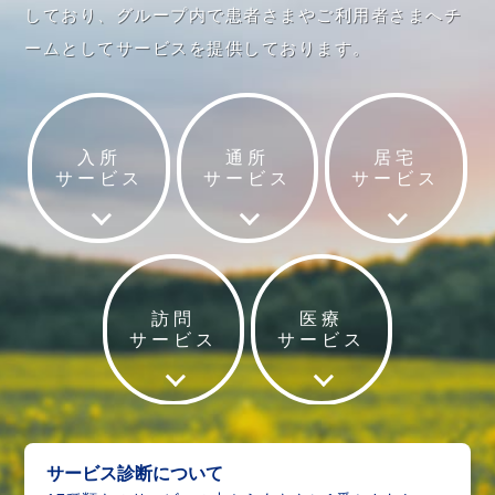
しており、
グループ内で患者さまやご利用者さまへチ
ームとして
サービスを提供しております。
入所
通所
居宅
サービス
サービス
サービス
訪問
医療
サービス
サービス
サービス診断について