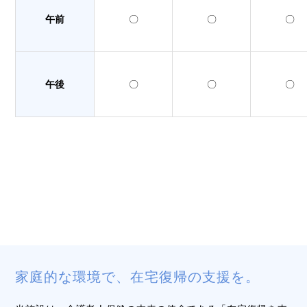
午前

〇
〇
〇
午後

〇
〇
〇
家庭的な環境で、在宅復帰の支援を。