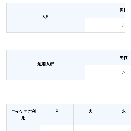
男性
入所
△
男性
短期入所
△
デイケアご利
月
火
水
用