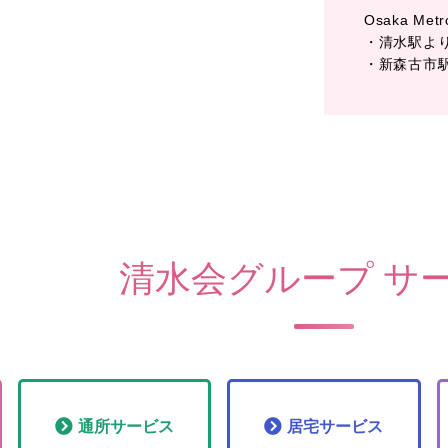
Osaka 
・清水駅より
・新森古市駅
清水会グループ サ
通所
サービス
居宅
サービス