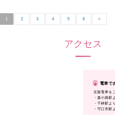
1
2
3
4
5
6
>
アクセス
電車で
京阪電車を
・森小路駅よ
・千林駅より
・守口市駅よ