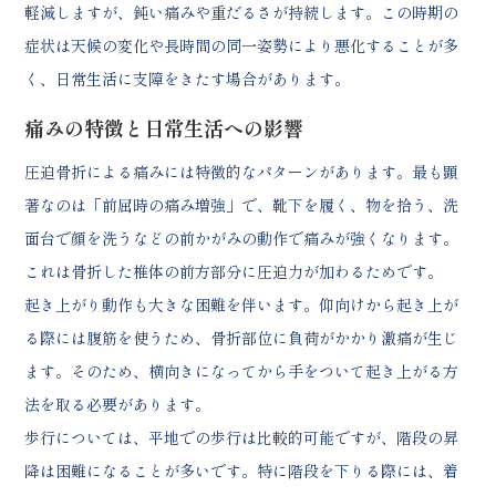
軽減しますが、鈍い痛みや重だるさが持続します。この時期の
症状は天候の変化や長時間の同一姿勢により悪化することが多
く、日常生活に支障をきたす場合があります。
痛みの特徴と日常生活への影響
圧迫骨折による痛みには特徴的なパターンがあります。最も顕
著なのは「前屈時の痛み増強」で、靴下を履く、物を拾う、洗
面台で顔を洗うなどの前かがみの動作で痛みが強くなります。
これは骨折した椎体の前方部分に圧迫力が加わるためです。
起き上がり動作も大きな困難を伴います。仰向けから起き上が
る際には腹筋を使うため、骨折部位に負荷がかかり激痛が生じ
ます。そのため、横向きになってから手をついて起き上がる方
法を取る必要があります。
歩行については、平地での歩行は比較的可能ですが、階段の昇
降は困難になることが多いです。特に階段を下りる際には、着