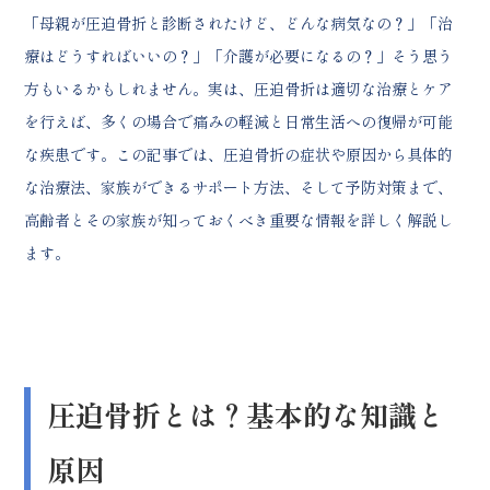
「母親が圧迫骨折と診断されたけど、どんな病気なの？」「治
薬物療法（鎮痛剤・骨粗しょう症治
療薬）
療はどうすればいいの？」「介護が必要になるの？」そう思う
手術療法が必要なケース
方もいるかもしれません。
実は、圧迫骨折は適切な治療とケア
椎体形成術（バルーン椎体形成術）
を行えば、多くの場合で痛みの軽減と日常生活への復帰が可能
手術のリスクと回復期間
コルセット治療の効果と正しい使用方法
な疾患です。
この記事では、圧迫骨折の症状や原因から具体的
コルセットの種類と選び方
な治療法、家族ができるサポート方法、そして予防対策まで、
硬性コルセットと軟性コルセットの
高齢者とその家族が知っておくべき重要な情報を詳しく解説し
違い
ます。
装着期間の目安（2-3ヶ月）
コルセット着用時の注意点
皮膚トラブル（床ずれ）の予防
日常生活での動作制限
痛み管理と薬物療法のポイント
急性期の痛み対策
圧迫骨折とは？基本的な知識と
鎮痛薬の種類と使い分け
湿布や坐薬の効果的な使用法
原因
慢性期の痛み管理