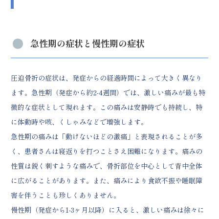
急性期の症状と慢性期の症状
圧迫骨折の症状は、発症からの経過時間によって大きく異なり
ます。急性期（発症から約2-4週間）では、激しい痛みが最も特
徴的な症状として現れます。この痛みは安静時でも持続し、特
に体動時や咳、くしゃみなどで増強します。
急性期の痛みは「動けないほどの激痛」と表現されることが多
く、患者さんは寝返りを打つことさえ困難になります。痛みの
性質は鋭く刺すような痛みで、骨折部位を中心として背中全体
に広がることがあります。また、痛みにより食欲不振や睡眠障
害を伴うことも珍しくありません。
慢性期（発症から1-3ヶ月以降）に入ると、激しい痛みは徐々に