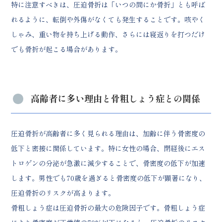
特に注意すべきは、圧迫骨折は「いつの間にか骨折」とも呼ば
骨に良い食材と避けるべき食品
れるように、転倒や外傷がなくても発生することです。咳やく
適度な運動による骨強化
転倒予防の環境整備
しゃみ、重い物を持ち上げる動作、さらには寝返りを打つだけ
圧迫骨折に関するよくある質問
でも骨折が起こる場合があります。
治療期間と回復の見込み
入院の必要性と自宅療養の判断基準
再発防止のために気をつけること
高齢者に多い理由と骨粗しょう症との関係
圧迫骨折が高齢者に多く見られる理由は、加齢に伴う骨密度の
低下と密接に関係しています。特に女性の場合、閉経後にエス
トロゲンの分泌が急激に減少することで、骨密度の低下が加速
します。男性でも70歳を過ぎると骨密度の低下が顕著になり、
圧迫骨折のリスクが高まります。
骨粗しょう症は圧迫骨折の最大の危険因子です。骨粗しょう症