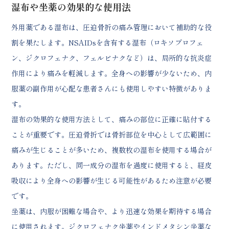
湿布や坐薬の効果的な使用法
外用薬である湿布は、圧迫骨折の痛み管理において補助的な役
割を果たします。NSAIDsを含有する湿布（ロキソプロフェ
ン、ジクロフェナク、フェルビナクなど）は、局所的な抗炎症
作用により痛みを軽減します。全身への影響が少ないため、内
服薬の副作用が心配な患者さんにも使用しやすい特徴がありま
す。
湿布の効果的な使用方法として、痛みの部位に正確に貼付する
ことが重要です。圧迫骨折では骨折部位を中心として広範囲に
痛みが生じることが多いため、複数枚の湿布を使用する場合が
あります。ただし、同一成分の湿布を過度に使用すると、経皮
吸収により全身への影響が生じる可能性があるため注意が必要
です。
坐薬は、内服が困難な場合や、より迅速な効果を期待する場合
に使用されます。ジクロフェナク坐薬やインドメタシン坐薬な