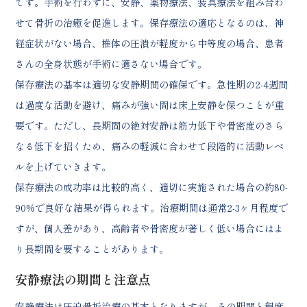
です。手術を行わずに、安静、薬物療法、装具療法を組み合わ
せて骨折の治癒を促進します。保存療法の適応となるのは、神
経症状がない場合、椎体の圧潰が軽度から中等度の場合、患者
さんの全身状態が手術に適さない場合です。
保存療法の基本は適切な安静期間の確保です。急性期の2-4週間
は過度な活動を避け、痛みが強い間は床上安静を保つことが重
要です。ただし、長期間の絶対安静は筋力低下や骨密度のさら
なる低下を招くため、痛みの軽減に合わせて段階的に活動レベ
ルを上げていきます。
保存療法の成功率は比較的高く、適切に実施された場合の約80-
90%で良好な結果が得られます。治療期間は通常2-3ヶ月程度で
すが、個人差があり、高齢者や骨密度が著しく低い場合にはよ
り長期間を要することがあります。
安静療法の期間と注意点
安静療法は圧迫骨折治療の基本となりますが、その期間と程度