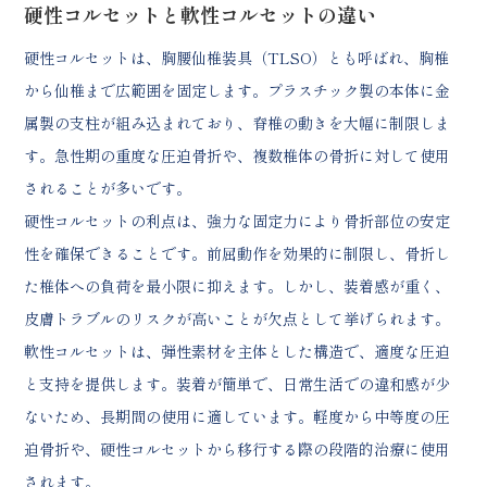
硬性コルセットと軟性コルセットの違い
硬性コルセットは、胸腰仙椎装具（TLSO）とも呼ばれ、胸椎
から仙椎まで広範囲を固定します。プラスチック製の本体に金
属製の支柱が組み込まれており、脊椎の動きを大幅に制限しま
す。急性期の重度な圧迫骨折や、複数椎体の骨折に対して使用
されることが多いです。
硬性コルセットの利点は、強力な固定力により骨折部位の安定
性を確保できることです。前屈動作を効果的に制限し、骨折し
た椎体への負荷を最小限に抑えます。しかし、装着感が重く、
皮膚トラブルのリスクが高いことが欠点として挙げられます。
軟性コルセットは、弾性素材を主体とした構造で、適度な圧迫
と支持を提供します。装着が簡単で、日常生活での違和感が少
ないため、長期間の使用に適しています。軽度から中等度の圧
迫骨折や、硬性コルセットから移行する際の段階的治療に使用
されます。