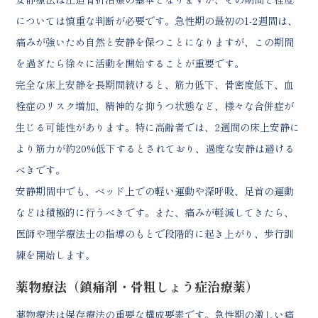
については慎重な判断が必要です。急性期の最初の1-2週間は、
痛みが強いため自然と安静を保つことになりますが、この期間
を過ぎたら徐々に活動を開始することが重要です。
完全な床上安静を長期間続けると、筋力低下、骨密度低下、血
栓症のリスク増加、精神的な抑うつ状態など、様々な合併症が
生じる可能性があります。特に高齢者では、2週間の床上安静に
より筋力が約20%低下するとされており、過度な安静は避ける
べきです。
安静期間中でも、ベッド上での軽い運動や深呼吸、足首の運動
などは積極的に行うべきです。また、痛みが軽減してきたら、
医師や理学療法士の指導のもとで段階的に起き上がり、歩行訓
練を開始します。
薬物療法（鎮痛剤・骨粗しょう症治療薬）
薬物療法は保存療法の重要な構成要素です。急性期の激しい痛