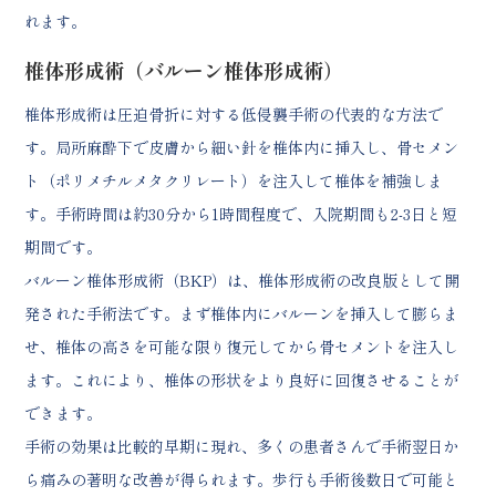
れます。
椎体形成術（バルーン椎体形成術）
椎体形成術は圧迫骨折に対する低侵襲手術の代表的な方法で
す。局所麻酔下で皮膚から細い針を椎体内に挿入し、骨セメン
ト（ポリメチルメタクリレート）を注入して椎体を補強しま
す。手術時間は約30分から1時間程度で、入院期間も2-3日と短
期間です。
バルーン椎体形成術（BKP）は、椎体形成術の改良版として開
発された手術法です。まず椎体内にバルーンを挿入して膨らま
せ、椎体の高さを可能な限り復元してから骨セメントを注入し
ます。これにより、椎体の形状をより良好に回復させることが
できます。
手術の効果は比較的早期に現れ、多くの患者さんで手術翌日か
ら痛みの著明な改善が得られます。歩行も手術後数日で可能と