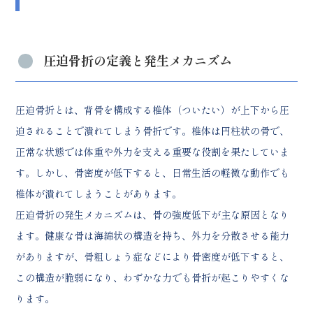
痛みが長引く場合の対処法
高齢者の圧迫骨折に効果的なリハビリテ
ーション
圧迫骨折の定義と発生メカニズム
急性期のリハビリ（安静期間中）
回復期のリハビリプログラム
筋力強化トレーニング
圧迫骨折とは、背骨を構成する椎体（ついたい）が上下から圧
バランス訓練と転倒予防
迫されることで潰れてしまう骨折です。椎体は円柱状の骨で、
自宅でできるリハビリ運動
家族ができるサポートと介護のポイント
正常な状態では体重や外力を支える重要な役割を果たしていま
日常生活での介助方法
す。しかし、骨密度が低下すると、日常生活の軽微な動作でも
安全な移乗・移動の支援
椎体が潰れてしまうことがあります。
入浴・更衣時の注意点
圧迫骨折の発生メカニズムは、骨の強度低下が主な原因となり
心理的サポートとコミュニケーション
ます。健康な骨は海綿状の構造を持ち、外力を分散させる能力
介護保険制度の活用方法
がありますが、骨粗しょう症などにより骨密度が低下すると、
圧迫骨折の予防対策と骨粗しょう症の管
理
この構造が脆弱になり、わずかな力でも骨折が起こりやすくな
食事による骨密度向上
ります。
カルシウムとビタミンDの摂取