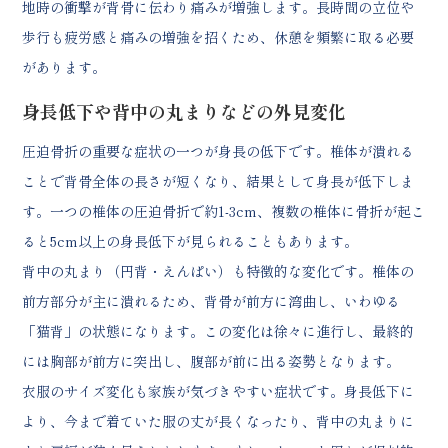
地時の衝撃が背骨に伝わり痛みが増強します。長時間の立位や
歩行も疲労感と痛みの増強を招くため、休憩を頻繁に取る必要
があります。
身長低下や背中の丸まりなどの外見変化
圧迫骨折の重要な症状の一つが身長の低下です。椎体が潰れる
ことで背骨全体の長さが短くなり、結果として身長が低下しま
す。一つの椎体の圧迫骨折で約1-3cm、複数の椎体に骨折が起こ
ると5cm以上の身長低下が見られることもあります。
背中の丸まり（円背・えんぱい）も特徴的な変化です。椎体の
前方部分が主に潰れるため、背骨が前方に湾曲し、いわゆる
「猫背」の状態になります。この変化は徐々に進行し、最終的
には胸部が前方に突出し、腹部が前に出る姿勢となります。
衣服のサイズ変化も家族が気づきやすい症状です。身長低下に
より、今まで着ていた服の丈が長くなったり、背中の丸まりに