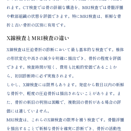
れます。CT検査では骨の詳細な構造を、MRI検査では骨髄浮腫
や軟部組織の状態を評価できます。特にMRI検査は、新鮮な骨
折と古い骨折の区別に有用です。
X線検査とMRI検査の違い
X線検査は圧迫骨折の診断において最も基本的な検査です。椎体
の形状変化や高さの減少を明確に描出でき、骨折の程度を評価
できます。検査時間が短く、費用も比較的安価であることか
ら、初回診断時に必ず実施されます。
しかし、X線検査には限界もあります。発症から数日以内の新鮮
な骨折や、軽度の圧迫骨折は描出されないことがあります。ま
た、骨折の新旧の判別は困難で、複数回の骨折がある場合の評
価には適していません。
MRI検査は、これらのX線検査の限界を補う検査です。骨髄浮腫
を描出することで新鮮な骨折を確実に診断でき、骨折の活動性