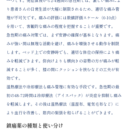
一つです。発症直後から2-4週間の急性期では、激しい痛みによ
り患者さんの日常生活が大幅に制限されるため、適切な痛み管
理が不可欠です。痛みの評価には数値評価スケール（0-10点）
を用いて、客観的な痛みの程度を把握することが重要です。
急性期の痛み対策では、まず安静の確保が基本となります。痛
みが強い間は無理な活動を避け、痛みを増強させる動作を制限
します。ベッド上での安静時でも、適切な体位の保持により痛
みを軽減できます。仰向けよりも横向きの姿勢の方が痛みが軽
減することが多く、膝の間にクッションを挟むなどの工夫が有
効です。
温熱療法や冷却療法も痛み管理に有効な手段です。急性期の最
初の48-72時間は冷却療法（アイスパック）が炎症を抑制し痛み
を軽減します。その後は温熱療法（温湿布、電気毛布など）に
より血行を改善し、筋肉の緊張を和らげることができます。
鎮痛薬の種類と使い分け